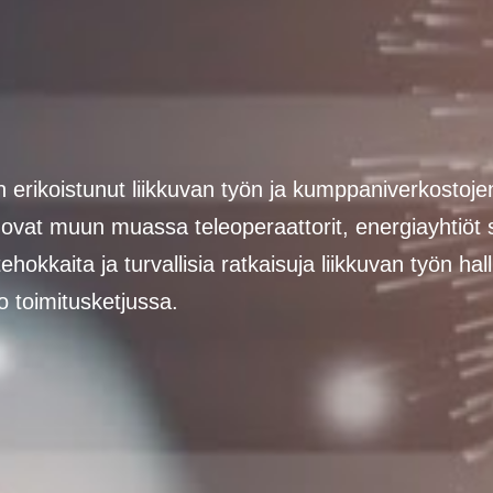
erikoistunut liikkuvan työn ja kumppaniverkostoje
e ovat muun muassa teleoperaattorit, energiayhtiöt
ehokkaita ja turvallisia ratkaisuja liikkuvan työn ha
 toimitusketjussa.