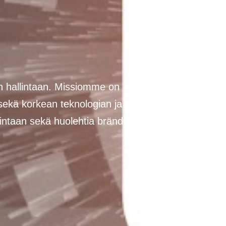
n hallintaan. Missiomme on
 sekä korkean teknologian ja
llintaan sekä huolehtia brändin