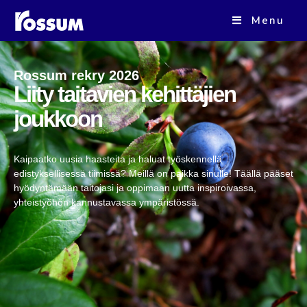
Menu
Rossum rekry 2026
Liity taitavien kehittäjien
joukkoon
Kaipaatko uusia haasteita ja haluat työskennellä
edistyksellisessä tiimissä? Meillä on paikka sinulle! Täällä pääset
hyödyntämään taitojasi ja oppimaan uutta inspiroivassa,
yhteistyöhön kannustavassa ympäristössä.