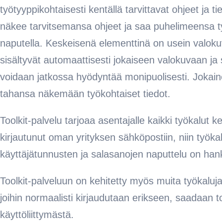
työtyyppikohtaisesti kentällä tarvittavat ohjeet ja t
näkee tarvitsemansa ohjeet ja saa puhelimeensa ty
naputella. Keskeisenä elementtinä on usein valokuvat
sisältyvät automaattisesti jokaiseen valokuvaan ja s
voidaan jatkossa hyödyntää monipuolisesti. Jokaine
tahansa näkemään työkohtaiset tiedot.
Toolkit-palvelu tarjoaa asentajalle kaikki työkalut ke
kirjautunut oman yrityksen sähköpostiin, niin työka
käyttäjätunnusten ja salasanojen naputtelu on han
Toolkit-palveluun on kehitetty myös muita työkaluja
joihin normaalisti kirjaudutaan erikseen, saadaan 
käyttöliittymästä.