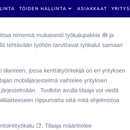
LINTA
TÖIDEN HALLINTA
ASIAKKAAT
YRITYS
koittaa nimensä mukaisesti työkalupakkia 🧰 ja
llä tehtävään työhön tarvittavat työkalut samaan
 tilanteen, jossa kenttätyöntekijä on eri yrityksen
tajan mobiilijärjestelmä vaihtelee yrityksen
järjestelmään. Toolkitin avulla tilaaja voi viedä
ilaitteeseen riippumatta siitä mitä ohjelmistoa
intityökalu 📑. Tilaaja määrittelee