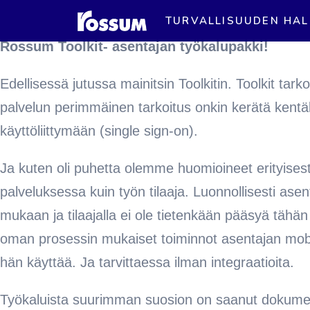
TURVALLISUUDEN HAL
Rossum Toolkit- asentajan työkalupakki!
Edellisessä jutussa mainitsin Toolkitin. Toolkit tar
palvelun perimmäinen tarkoitus onkin kerätä kentä
käyttöliittymään (single sign-on).
Ja kuten oli puhetta olemme huomioineet erityisesti
palveluksessa kuin työn tilaaja. Luonnollisesti asen
mukaan ja tilaajalla ei ole tietenkään pääsyä tähän 
oman prosessin mukaiset toiminnot asentajan mobiil
hän käyttää. Ja tarvittaessa ilman integraatioita.
Työkaluista suurimman suosion on saanut dokumento