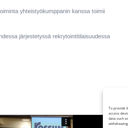
toiminta yhteistyökumppanin kanssa toimii
essa järjestetyssä rekrytointitilaisuudessa
To provide t
access devic
data such as
withdrawing 