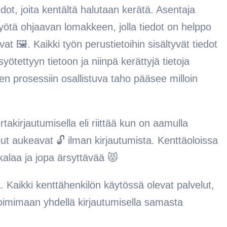
iedot, joita kentältä halutaan kerätä. Asentaja
ötä ohjaavan lomakkeen, jolla tiedot on helppo
 🖼️. Kaikki työn perustietoihin sisältyvät tiedot
yötettyyn tietoon ja niinpä kerättyjä tietoja
n prosessiin osallistuva taho pääsee milloin
rtakirjautumisella eli riittää kun on aamulla
lut aukeavat 🔓 ilman kirjautumista. Kenttäoloissa
kalaa ja jopa ärsyttävää 😾
. Kaikki kenttähenkilön käytössä olevat palvelut,
toimimaan yhdellä kirjautumisella samasta