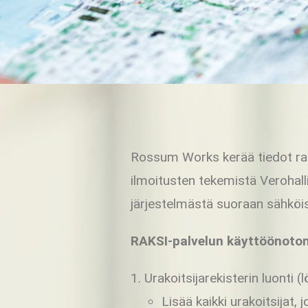
Rossum Works kerää tiedot rake
ilmoitusten tekemistä Verohalli
järjestelmästä suoraan sähköise
RAKSI-palvelun käyttöönoton
Urakoitsijarekisterin luonti (l
Lisää kaikki urakoitsijat, 