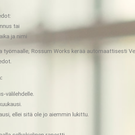
edot:
nnus tai
ika ja nimi
nsa työmaalle, Rossum Works kerää automaattisesti Ve
edot.
:
-välilehdelle.
kuukausi.
si, ellei sitä ole jo aiemmin lukittu.
lla selkokielinen raportti.