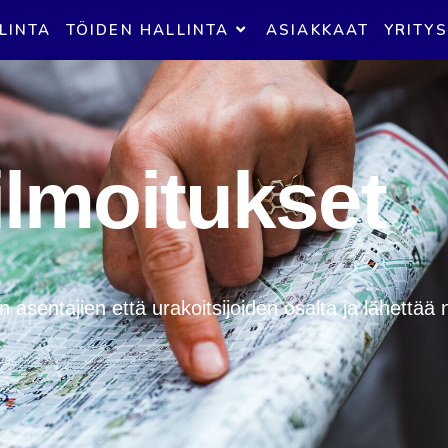
LINTA
TÖIDEN HALLINTA
ASIAKKAAT
YRITYS
lmoitukset
asentajien että urakoitsijoiden osalta ja lähettää 