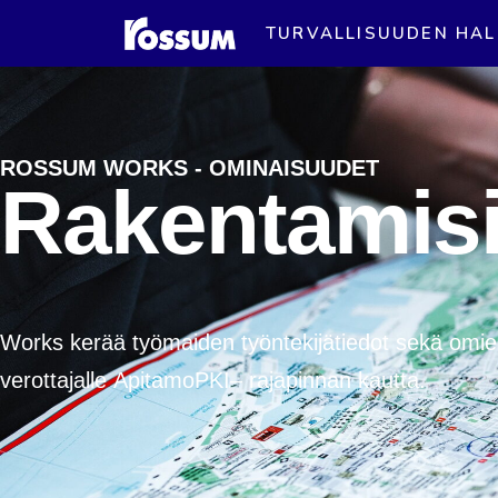
TURVALLISUUDEN HAL
ROSSUM WORKS - OMINAISUUDET
Rakentamisi
Works kerää työmaiden työntekijätiedot sekä omien 
verottajalle
ApitamoPKI
–
rajapinnan kautta.