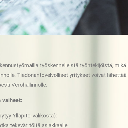
nnustyömailla työskennelleistä työntekijöistä, mikä 
nnolle. Tiedonantovelvolliset yritykset voivat lähettää
sti Verohallinnolle.
 vaiheet:
öytyy Ylläpito-valikosta):
jotka tekevät töitä asiakkaalle.