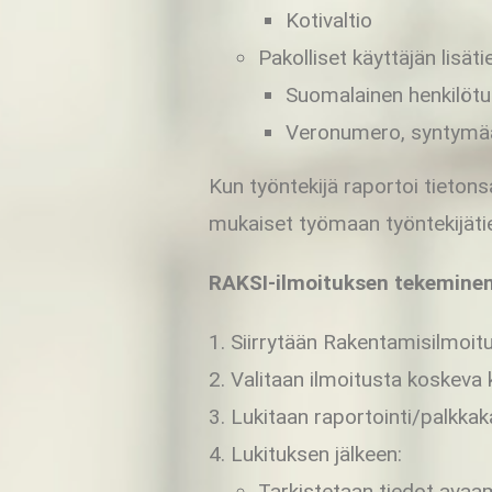
Kotivaltio
Pakolliset käyttäjän lisäti
Suomalainen henkilötu
Veronumero, syntymäa
Kun työntekijä raportoi tieto
mukaiset työmaan työntekijäti
RAKSI-ilmoituksen tekeminen
Siirrytään Rakentamisilmoitus
Valitaan ilmoitusta koskeva 
Lukitaan raportointi/palkkakau
Lukituksen jälkeen:
Tarkistetaan tiedot avaama