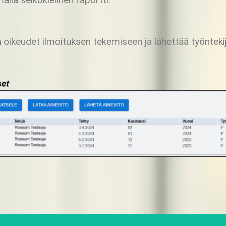
n oikeudet ilmoituk
sen tekemiseen ja lähettää työnteki