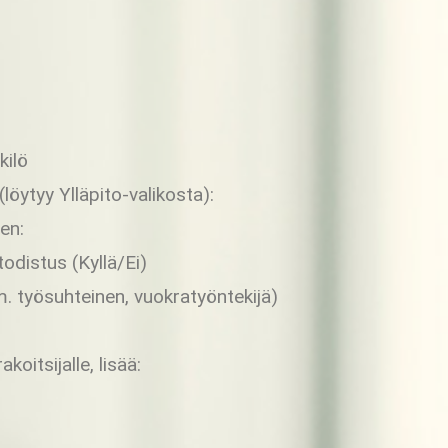
kilö
löytyy Ylläpito-valikosta):
en:
odistus (Kyllä/Ei)
. työsuhteinen, vuokratyöntekijä)
koitsijalle, lisää: