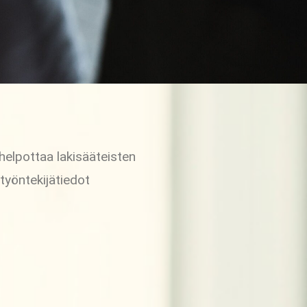
helpottaa lakisääteisten
 työntekijätiedot