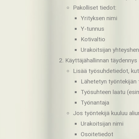
Pakolliset tiedot:
Yrityksen nimi
Y-tunnus
Kotivaltio
Urakoitsijan yhteyshen
Käyttäjähallinnan täydennys (
Lisää työsuhdetiedot, kut
Lähetetyn työntekijän t
Työsuhteen laatu (esim
Työnantaja
Jos työntekijä kuuluu aliura
Urakoitsijan nimi
Osoitetiedot