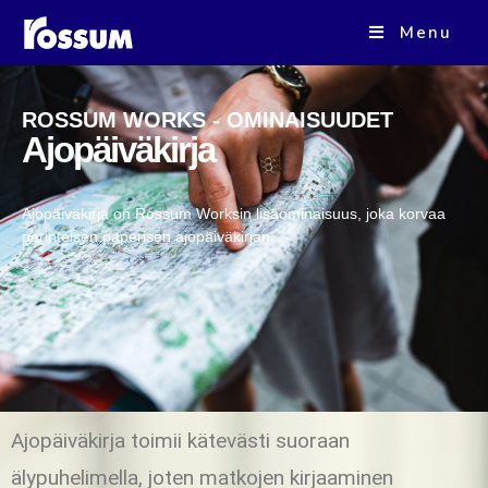
Menu
ROSSUM WORKS - OMINAISUUDET
Ajopäiväkirja
Ajopäiväkirja on Rossum Worksin lisäominaisuus, joka korvaa
perinteisen paperisen ajopäiväkirjan.
Ajopäiväkirja toimii kätevästi suoraan
älypuhelimella, joten matkojen kirjaaminen