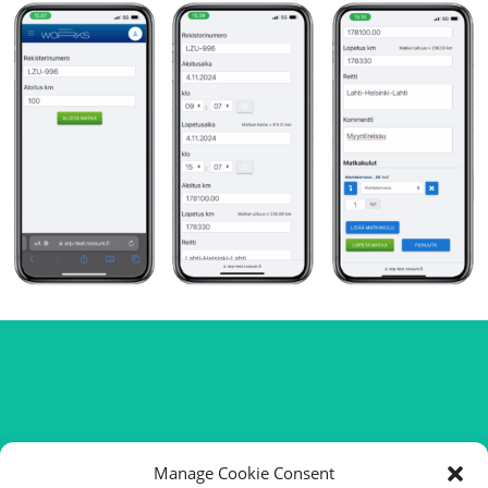
Pyydä ilmainen
Manage Cookie Consent