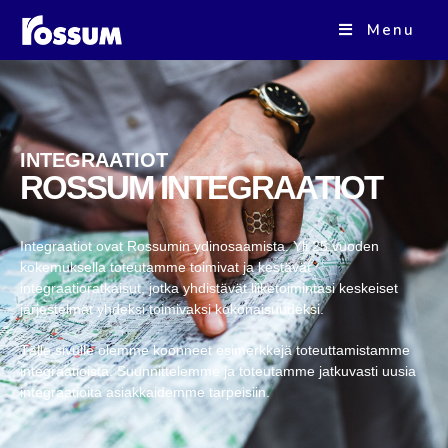
Menu
INTEGRAATIOT
ROSSUM INTEGRAATIOT
Integraatiot ovat Rossumin ydinosaamista. Yli 25 vuoden
kokemuksella toteutamme toimivat ja kestävät
integraatioratkaisut, jotka yhdistävät liiketoimintasi keskeiset
järjestelmät yhdeksi toimivaksi kokonaisuudeksi.
Tälle sivulle olemme koonneet esimerkkejä toteuttamistamme
integraatioista. Suunnittelemme ja toteutamme jatkuvasti uusia
integraatioita asiakkaidemme tarpeisiin.