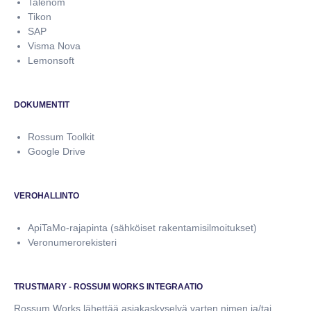
Talenom
Tikon
SAP
Visma Nova
Lemonsoft
DOKUMENTIT
Rossum Toolkit
Google Drive
VEROHALLINTO
ApiTaMo-rajapinta (sähköiset rakentamisilmoitukset)
Veronumerorekisteri
TRUSTMARY - ROSSUM WORKS INTEGRAATIO
Rossum Works lähettää asiakaskyselyä varten nimen ja/tai